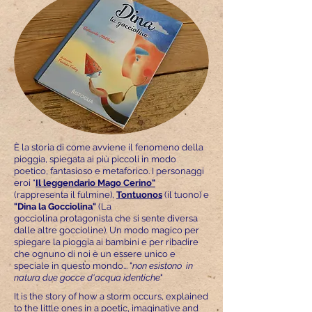
È la storia di come avviene il fenomeno della
pioggia, spiegata ai più piccoli in modo
poetico, fantasioso e metaforico. I personaggi
eroi "
Il leggendario Mago Cerino"
(rappresenta il fulmine),
Tontuonos
(il tuono) e
"Dina la Gocciolina"
(La
gocciolina protagonista che si sente diversa
dalle altre goccioline). Un modo magico per
spiegare la pioggia ai bambini e per ribadire
che ognuno di noi è un essere unico e
speciale in questo mondo... "
non esistono in
natura due gocce d'acqua identiche
"
It is the story of how a storm occurs, explained
to the little ones in a poetic, imaginative and