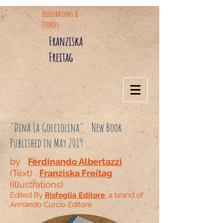
Illustrations &
Stories
Franziska
Freitag
"Dina La Gocciolina" New Book
Published in May 2019
by
Ferdinando Albertazzi
(Text) ,
Franziska Freitag
(Illustrations)
Edited By
Risfoglia Editore
, a brand of
Armando Curcio Editore